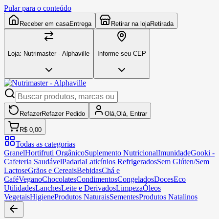
Pular para o conteúdo
Receber em casa
Entrega
Retirar na loja
Retirada
Loja:
Nutrimaster - Alphaville
Informe seu CEP
Refazer
Refazer
Pedido
Olá,
Olá,
Entrar
R$ 0,00
Todas as categorias
Granel
Hortifruti Orgânico
Suplemento Nutricional
Imunidade
Gooki -
Cafeteria Saudável
Padaria
Laticínios Refrigerados
Sem Glúten/Sem
Lactose
Grãos e Cereais
Bebidas
Chá e
Café
Vegano
Chocolates
Condimentos
Congelados
Doces
Eco
Utilidades
Lanches
Leite e Derivados
Limpeza
Óleos
Vegetais
Higiene
Produtos Naturais
Sementes
Produtos Natalinos