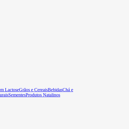
em Lactose
Grãos e Cereais
Bebidas
Chá e
urais
Sementes
Produtos Natalinos