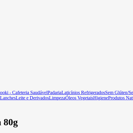
ooki - Cafeteria Saudável
Padaria
Laticínios Refrigerados
Sem Glúten/S
Lanches
Leite e Derivados
Limpeza
Óleos Vegetais
Higiene
Produtos Nat
 80g