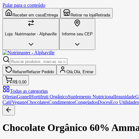
Pular para o conteúdo
Receber em casa
Entrega
Retirar na loja
Retirada
Loja:
Nutrimaster - Alphaville
Informe seu CEP
Refazer
Refazer
Pedido
Olá,
Olá,
Entrar
R$ 0,00
Todas as categorias
Ofertas
Granel
Hortifruti Orgânico
Suplemento Nutricional
Imunidade
G
Café
Vegano
Chocolates
Condimentos
Congelados
Doces
Eco Utilidades
Chocolate Orgânico 60% Amma