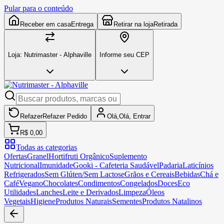
Pular para o conteúdo
Receber em casa
Entrega
Retirar na loja
Retirada
Loja:
Nutrimaster - Alphaville
Informe seu CEP
Refazer
Refazer
Pedido
Olá,
Olá,
Entrar
R$ 0,00
Todas as categorias
Ofertas
Granel
Hortifruti Orgânico
Suplemento
Nutricional
Imunidade
Gooki - Cafeteria Saudável
Padaria
Laticínios
Refrigerados
Sem Glúten/Sem Lactose
Grãos e Cereais
Bebidas
Chá e
Café
Vegano
Chocolates
Condimentos
Congelados
Doces
Eco
Utilidades
Lanches
Leite e Derivados
Limpeza
Óleos
Vegetais
Higiene
Produtos Naturais
Sementes
Produtos Natalinos