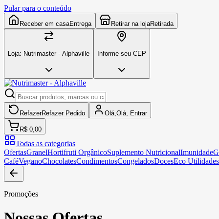
Pular para o conteúdo
Receber em casa
Entrega
Retirar na loja
Retirada
Loja:
Nutrimaster - Alphaville
Informe seu CEP
Refazer
Refazer
Pedido
Olá,
Olá,
Entrar
R$ 0,00
Todas as categorias
Ofertas
Granel
Hortifruti Orgânico
Suplemento Nutricional
Imunidade
G
Café
Vegano
Chocolates
Condimentos
Congelados
Doces
Eco Utilidades
Promoções
Nossas Ofertas