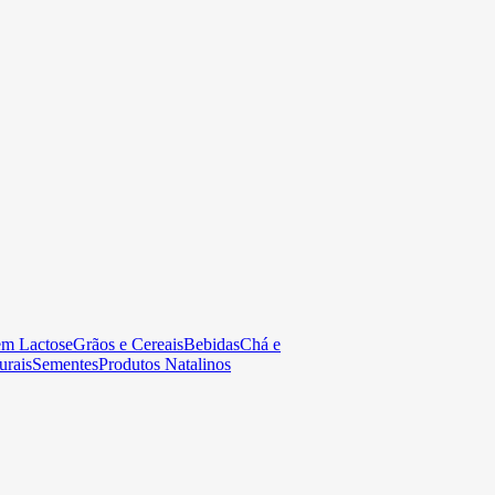
em Lactose
Grãos e Cereais
Bebidas
Chá e
urais
Sementes
Produtos Natalinos