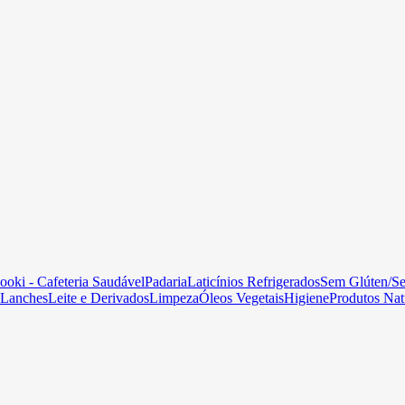
ooki - Cafeteria Saudável
Padaria
Laticínios Refrigerados
Sem Glúten/S
Lanches
Leite e Derivados
Limpeza
Óleos Vegetais
Higiene
Produtos Nat