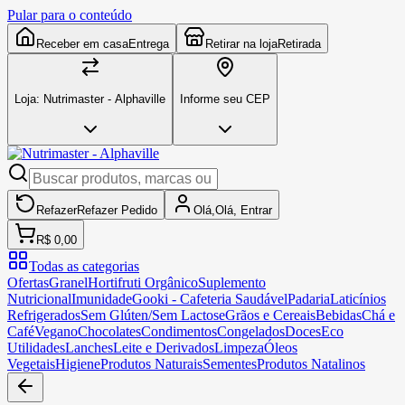
Pular para o conteúdo
Receber em casa
Entrega
Retirar na loja
Retirada
Loja:
Nutrimaster - Alphaville
Informe seu CEP
Refazer
Refazer
Pedido
Olá,
Olá,
Entrar
R$ 0,00
Todas as categorias
Ofertas
Granel
Hortifruti Orgânico
Suplemento
Nutricional
Imunidade
Gooki - Cafeteria Saudável
Padaria
Laticínios
Refrigerados
Sem Glúten/Sem Lactose
Grãos e Cereais
Bebidas
Chá e
Café
Vegano
Chocolates
Condimentos
Congelados
Doces
Eco
Utilidades
Lanches
Leite e Derivados
Limpeza
Óleos
Vegetais
Higiene
Produtos Naturais
Sementes
Produtos Natalinos