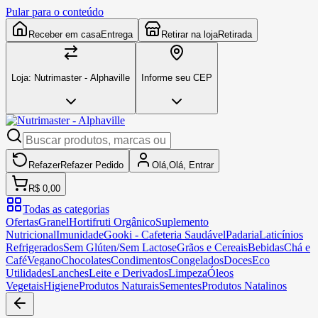
Pular para o conteúdo
Receber em casa
Entrega
Retirar na loja
Retirada
Loja:
Nutrimaster - Alphaville
Informe seu CEP
Refazer
Refazer
Pedido
Olá,
Olá,
Entrar
R$ 0,00
Todas as categorias
Ofertas
Granel
Hortifruti Orgânico
Suplemento
Nutricional
Imunidade
Gooki - Cafeteria Saudável
Padaria
Laticínios
Refrigerados
Sem Glúten/Sem Lactose
Grãos e Cereais
Bebidas
Chá e
Café
Vegano
Chocolates
Condimentos
Congelados
Doces
Eco
Utilidades
Lanches
Leite e Derivados
Limpeza
Óleos
Vegetais
Higiene
Produtos Naturais
Sementes
Produtos Natalinos