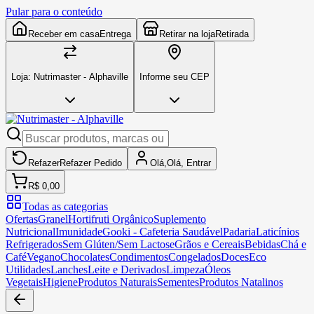
Pular para o conteúdo
Receber em casa
Entrega
Retirar na loja
Retirada
Loja:
Nutrimaster - Alphaville
Informe seu CEP
Refazer
Refazer
Pedido
Olá,
Olá,
Entrar
R$ 0,00
Todas as categorias
Ofertas
Granel
Hortifruti Orgânico
Suplemento
Nutricional
Imunidade
Gooki - Cafeteria Saudável
Padaria
Laticínios
Refrigerados
Sem Glúten/Sem Lactose
Grãos e Cereais
Bebidas
Chá e
Café
Vegano
Chocolates
Condimentos
Congelados
Doces
Eco
Utilidades
Lanches
Leite e Derivados
Limpeza
Óleos
Vegetais
Higiene
Produtos Naturais
Sementes
Produtos Natalinos