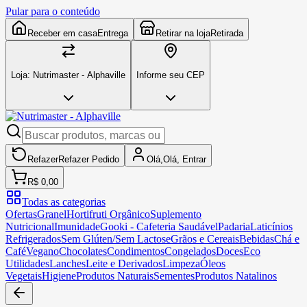
Pular para o conteúdo
Receber em casa
Entrega
Retirar na loja
Retirada
Loja:
Nutrimaster - Alphaville
Informe seu CEP
Refazer
Refazer
Pedido
Olá,
Olá,
Entrar
R$ 0,00
Todas as categorias
Ofertas
Granel
Hortifruti Orgânico
Suplemento
Nutricional
Imunidade
Gooki - Cafeteria Saudável
Padaria
Laticínios
Refrigerados
Sem Glúten/Sem Lactose
Grãos e Cereais
Bebidas
Chá e
Café
Vegano
Chocolates
Condimentos
Congelados
Doces
Eco
Utilidades
Lanches
Leite e Derivados
Limpeza
Óleos
Vegetais
Higiene
Produtos Naturais
Sementes
Produtos Natalinos