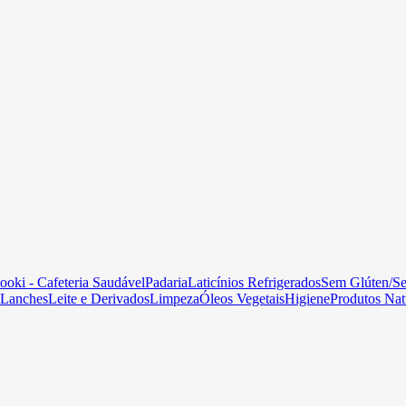
ooki - Cafeteria Saudável
Padaria
Laticínios Refrigerados
Sem Glúten/S
Lanches
Leite e Derivados
Limpeza
Óleos Vegetais
Higiene
Produtos Nat