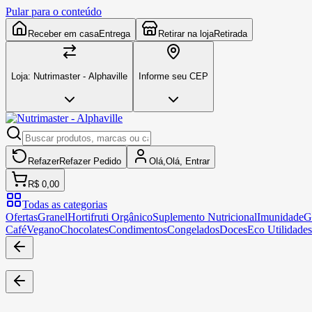
Pular para o conteúdo
Receber em casa
Entrega
Retirar na loja
Retirada
Loja:
Nutrimaster - Alphaville
Informe seu CEP
Refazer
Refazer
Pedido
Olá,
Olá,
Entrar
R$ 0,00
Todas as categorias
Ofertas
Granel
Hortifruti Orgânico
Suplemento Nutricional
Imunidade
G
Café
Vegano
Chocolates
Condimentos
Congelados
Doces
Eco Utilidades