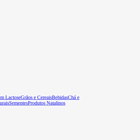
em Lactose
Grãos e Cereais
Bebidas
Chá e
urais
Sementes
Produtos Natalinos