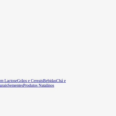
em Lactose
Grãos e Cereais
Bebidas
Chá e
urais
Sementes
Produtos Natalinos