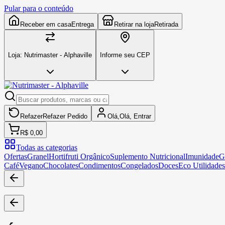
Pular para o conteúdo
Receber em casa
Entrega
Retirar na loja
Retirada
Loja:
Nutrimaster - Alphaville
Informe seu CEP
Refazer
Refazer
Pedido
Olá,
Olá,
Entrar
R$ 0,00
Todas as categorias
Ofertas
Granel
Hortifruti Orgânico
Suplemento Nutricional
Imunidade
G
Café
Vegano
Chocolates
Condimentos
Congelados
Doces
Eco Utilidades