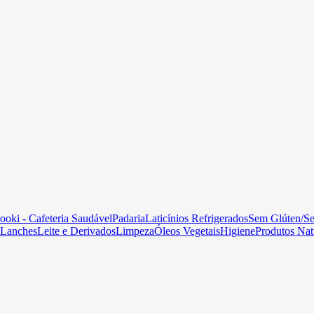
ooki - Cafeteria Saudável
Padaria
Laticínios Refrigerados
Sem Glúten/S
Lanches
Leite e Derivados
Limpeza
Óleos Vegetais
Higiene
Produtos Nat