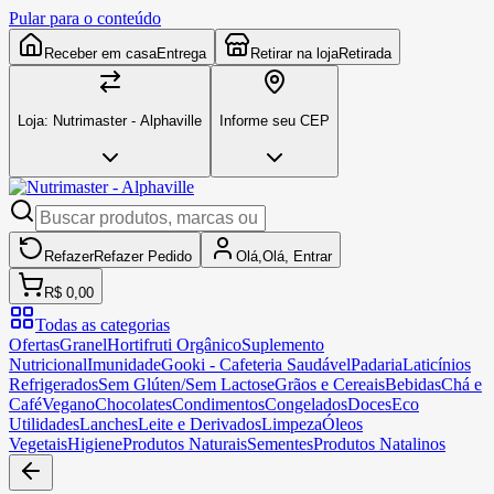
Pular para o conteúdo
Receber em casa
Entrega
Retirar na loja
Retirada
Loja:
Nutrimaster - Alphaville
Informe seu CEP
Refazer
Refazer
Pedido
Olá,
Olá,
Entrar
R$ 0,00
Todas as categorias
Ofertas
Granel
Hortifruti Orgânico
Suplemento
Nutricional
Imunidade
Gooki - Cafeteria Saudável
Padaria
Laticínios
Refrigerados
Sem Glúten/Sem Lactose
Grãos e Cereais
Bebidas
Chá e
Café
Vegano
Chocolates
Condimentos
Congelados
Doces
Eco
Utilidades
Lanches
Leite e Derivados
Limpeza
Óleos
Vegetais
Higiene
Produtos Naturais
Sementes
Produtos Natalinos