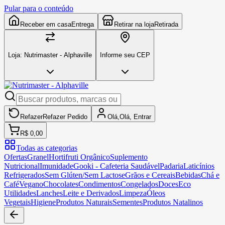
Pular para o conteúdo
Receber em casa
Entrega
Retirar na loja
Retirada
Loja:
Nutrimaster - Alphaville
Informe seu CEP
Refazer
Refazer
Pedido
Olá,
Olá,
Entrar
R$ 0,00
Todas as categorias
Ofertas
Granel
Hortifruti Orgânico
Suplemento
Nutricional
Imunidade
Gooki - Cafeteria Saudável
Padaria
Laticínios
Refrigerados
Sem Glúten/Sem Lactose
Grãos e Cereais
Bebidas
Chá e
Café
Vegano
Chocolates
Condimentos
Congelados
Doces
Eco
Utilidades
Lanches
Leite e Derivados
Limpeza
Óleos
Vegetais
Higiene
Produtos Naturais
Sementes
Produtos Natalinos